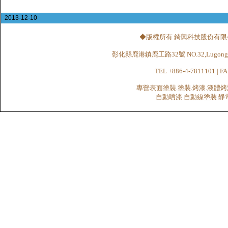
2013-12-10
◆版權所有 錡興科技股份有限公司 CHI
彰化縣鹿港鎮鹿工路32號 NO.32,Lugong Rd.,Lu
TEL +886-4-7811101 | FA
專營表面塗裝.塗裝.烤漆.液體烤
自動噴漆.自動線塗裝.靜