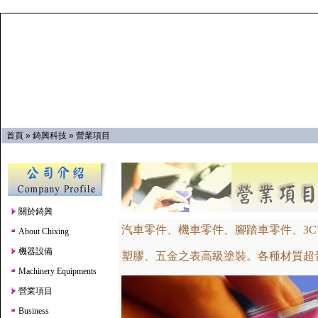
首頁
»
錡興科技
»
營業項目
關於錡興
汽車零件、機車零件、腳踏車零件、3
About Chixing
機器設備
塑膠、五金之表高級塗裝。各種材質超
Machinery Equipments
營業項目
Business