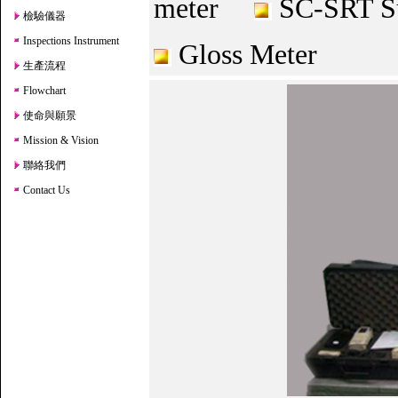
meter
SC-SRT Su
檢驗儀器
Inspections Instrument
Gloss Meter
生產流程
Flowchart
使命與願景
Mission & Vision
聯絡我們
Contact Us